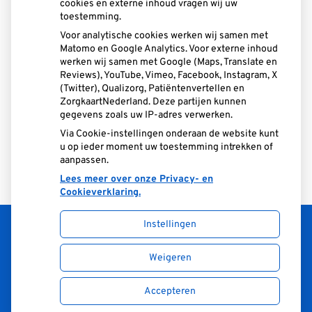
cookies en externe inhoud vragen wij uw
toestemming.
Voor analytische cookies werken wij samen met
Matomo en Google Analytics. Voor externe inhoud
Claudia de Grave
werken wij samen met Google (Maps, Translate en
Reviews), YouTube, Vimeo, Facebook, Instagram, X
Mondhygiëniste
(Twitter), Qualizorg, Patiëntenvertellen en
ZorgkaartNederland. Deze partijen kunnen
gegevens zoals uw IP-adres verwerken.
Via Cookie-instellingen onderaan de website kunt
Bekijk alle medewerkers
u op ieder moment uw toestemming intrekken of
aanpassen.
Lees meer over onze Privacy- en
Cookieverklaring.
Instellingen
Uw Zorg Online
|
Beheer
Weigeren
Accepteren
Privacy verklaring
|
Cookie-instellingen
|
Voorwaarden